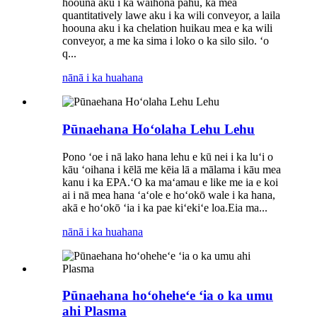
hoouna aku i ka waihona pahu, ka mea
quantitatively lawe aku i ka wili conveyor, a laila
hoouna aku i ka chelation huikau mea e ka wili
conveyor, a me ka sima i loko o ka silo silo. ʻo
q...
nānā i ka huahana
Pūnaehana Hoʻolaha Lehu Lehu
Pono ʻoe i nā lako hana lehu e kū nei i ka luʻi o
kāu ʻoihana i kēlā me kēia lā a mālama i kāu mea
kanu i ka EPA.ʻO ka maʻamau e like me ia e koi
ai i nā mea hana ʻaʻole e hoʻokō wale i ka hana,
akā e hoʻokō ʻia i ka pae kiʻekiʻe loa.Eia ma...
nānā i ka huahana
Pūnaehana hoʻoheheʻe ʻia o ka umu
ahi Plasma