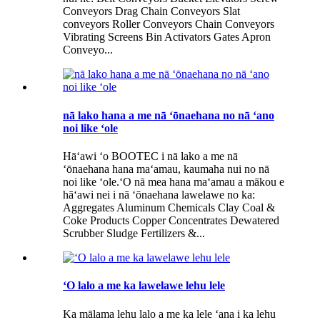
Conveyors Drag Chain Conveyors Slat
conveyors Roller Conveyors Chain Conveyors
Vibrating Screens Bin Activators Gates Apron
Conveyo...
nā lako hana a me nā ʻōnaehana no nā ʻano
noi like ʻole
Hāʻawi ʻo BOOTEC i nā lako a me nā
ʻōnaehana hana maʻamau, kaumaha nui no nā
noi like ʻole.ʻO nā mea hana maʻamau a mākou e
hāʻawi nei i nā ʻōnaehana lawelawe no ka:
Aggregates Aluminum Chemicals Clay Coal &
Coke Products Copper Concentrates Dewatered
Scrubber Sludge Fertilizers &...
ʻO lalo a me ka lawelawe lehu lele
Ka mālama lehu lalo a me ka lele ʻana i ka lehu