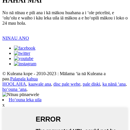
HAHAI MAI
No nā nīnau e pili ana i kā mākou huahana a i ʻole pricelist, e
ʻoluʻolu e waiho i kāu leka uila iā mākou a e hoʻopili mākou i loko o
24 mau hola.
NINAU ANO
© Kuleana kope - 2010-2023 : Mālama ʻia nā Kuleana a
pau.
Palapala kahua
HOOLAHA
,
kaawale ana
,
disc pale wehe
,
pale diski
,
ka nānā ʻana
,
hoʻouna ʻana
,
Hoʻouna leka uila
x