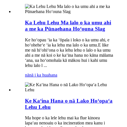
Ka Lehu Lehu Ma lalo o ka umu ahi
a me ka Pūnaehana Hoʻouna Slag
Ke hoʻopau ʻia ka ʻōpala i loko o ka umu ahi, e
hoʻoheheʻe ʻia ka lehu ma lalo o ka umu.E like
me nā hiʻohiʻona o ka lehu lehu o lalo o ka umu
ahi a me nā koi o ke kaʻina hana no kāna mālama
ʻana, ua hoʻomohala kā mākou hui i kahi umu
lehu lalo l ...
nānā i ka huahana
Ke Kaʻina Hana o nā Lako Hoʻopaʻa
Lehu Lehu
Ma hope o ka lele lehu mai ka flue kinoea
lapaʻau nenoaiu o ka incineration mea kanu i