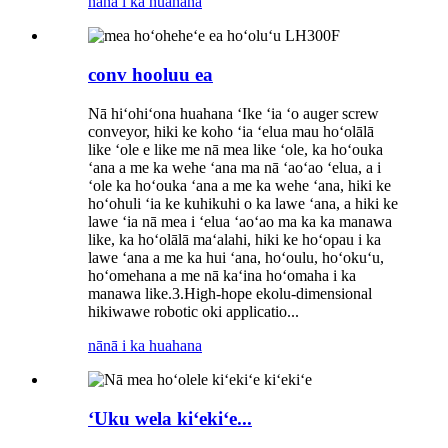
nānā i ka huahana
conv hooluu ea
Nā hiʻohiʻona huahana ʻIke ʻia ʻo auger screw
conveyor, hiki ke koho ʻia ʻelua mau hoʻolālā
like ʻole e like me nā mea like ʻole, ka hoʻouka
ʻana a me ka wehe ʻana ma nā ʻaoʻao ʻelua, a i
ʻole ka hoʻouka ʻana a me ka wehe ʻana, hiki ke
hoʻohuli ʻia ke kuhikuhi o ka lawe ʻana, a hiki ke
lawe ʻia nā mea i ʻelua ʻaoʻao ma ka ka manawa
like, ka hoʻolālā maʻalahi, hiki ke hoʻopau i ka
lawe ʻana a me ka hui ʻana, hoʻoulu, hoʻokuʻu,
hoʻomehana a me nā kaʻina hoʻomaha i ka
manawa like.3.High-hope ekolu-dimensional
hikiwawe robotic oki applicatio...
nānā i ka huahana
ʻUku wela kiʻekiʻe...