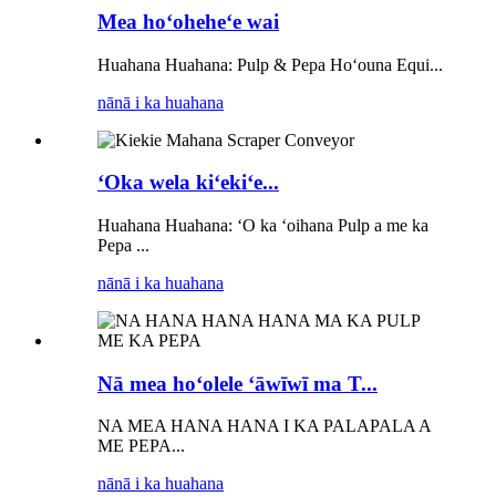
Mea hoʻoheheʻe wai
Huahana Huahana: Pulp & Pepa Hoʻouna Equi...
nānā i ka huahana
ʻOka wela kiʻekiʻe...
Huahana Huahana: ʻO ka ʻoihana Pulp a me ka
Pepa ...
nānā i ka huahana
Nā mea hoʻolele ʻāwīwī ma T...
NA MEA HANA HANA I KA PALAPALA A
ME PEPA...
nānā i ka huahana