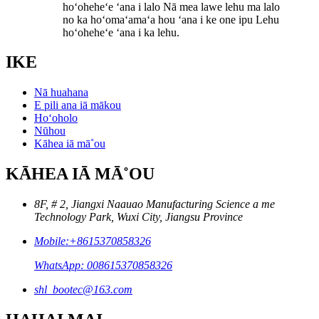
hoʻoheheʻe ʻana i lalo Nā mea lawe lehu ma lalo
no ka hoʻomaʻamaʻa hou ʻana i ke one ipu Lehu
hoʻoheheʻe ʻana i ka lehu.
IKE
Nā huahana
E pili ana iā mākou
Hoʻoholo
Nūhou
Kāhea iā mā˚ou
KĀHEA IĀ MĀ˚OU
8F, # 2, Jiangxi Naauao Manufacturing Science a me
Technology Park, Wuxi City, Jiangsu Province
Mobile:+8615370858326
WhatsApp: 008615370858326
shl_bootec@163.com