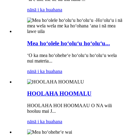
nānā i ka huahana
Mea hoʻolele hoʻoluʻu hoʻoluʻu...
ʻO ka mea hoʻoheheʻe hoʻoluʻu hoʻoluʻu wela
nui materia...
nānā i ka huahana
HOOLAHA HOOMALU
HOOLAHA HOI HOOMAAU O NA wili
hooluu mai J...
nānā i ka huahana