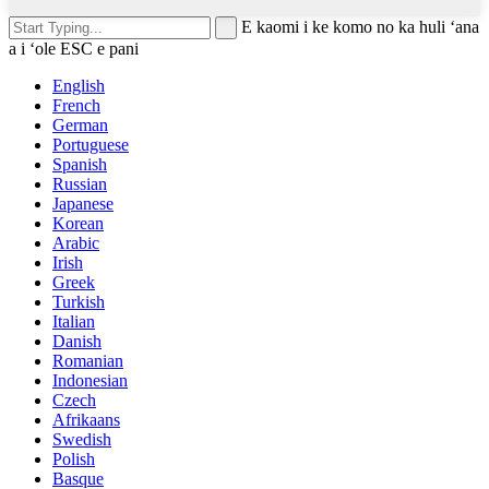
E kaomi i ke komo no ka huli ʻana
a i ʻole ESC e pani
English
French
German
Portuguese
Spanish
Russian
Japanese
Korean
Arabic
Irish
Greek
Turkish
Italian
Danish
Romanian
Indonesian
Czech
Afrikaans
Swedish
Polish
Basque