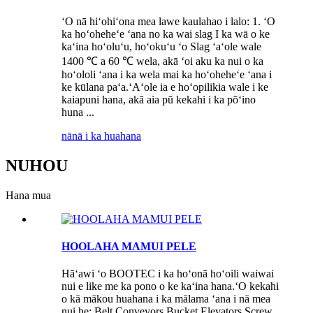
ʻO nā hiʻohiʻona mea lawe kaulahao i lalo: 1. ʻO
ka hoʻoheheʻe ʻana no ka wai slag I ka wā o ke
kaʻina hoʻoluʻu, hoʻokuʻu ʻo Slag ʻaʻole wale
1400 ℃ a 60 ℃ wela, akā ʻoi aku ka nui o ka
hoʻololi ʻana i ka wela mai ka hoʻoheheʻe ʻana i
ke kūlana paʻa.ʻAʻole ia e hoʻopilikia wale i ke
kaiapuni hana, akā aia pū kekahi i ka pōʻino
huna ...
nānā i ka huahana
NUHOU
Hana mua
HOOLAHA MAMUI PELE
Hāʻawi ʻo BOOTEC i ka hoʻonā hoʻoili waiwai
nui e like me ka pono o ke kaʻina hana.ʻO kekahi
o kā mākou huahana i ka mālama ʻana i nā mea
nui he: Belt Conveyors Bucket Elevators Screw