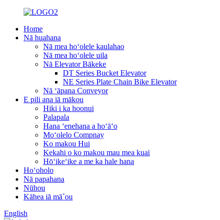
Home
Nā huahana
Nā mea hoʻolele kaulahao
Nā mea hoʻolele uila
Nā Elevator Bākeke
DT Series Bucket Elevator
NE Series Plate Chain Bike Elevator
Nā ʻāpana Conveyor
E pili ana iā mākou
Hiki i ka hoonui
Palapala
Hana ʻenehana a hoʻāʻo
Moʻolelo Compnay
Ko makou Hui
Kekahi o ko makou mau mea kuai
Hōʻikeʻike a me ka hale hana
Hoʻoholo
Nā papahana
Nūhou
Kāhea iā mā˚ou
English