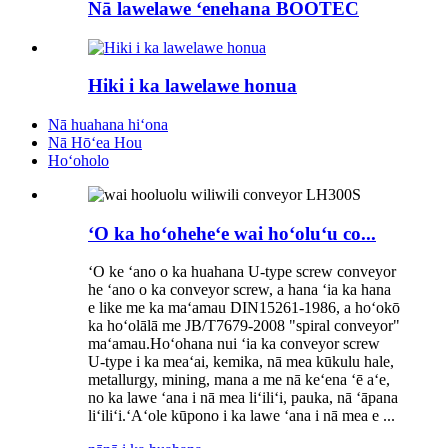
Nā lawelawe ʻenehana BOOTEC
Hiki i ka lawelawe honua
Nā huahana hiʻona
Nā Hōʻea Hou
Hoʻoholo
ʻO ka hoʻoheheʻe wai hoʻoluʻu co...
ʻO ke ʻano o ka huahana U-type screw conveyor
he ʻano o ka conveyor screw, a hana ʻia ka hana
e like me ka maʻamau DIN15261-1986, a hoʻokō
ka hoʻolālā me JB/T7679-2008 "spiral conveyor"
maʻamau.Hoʻohana nui ʻia ka conveyor screw
U-type i ka meaʻai, kemika, nā mea kūkulu hale,
metallurgy, mining, mana a me nā keʻena ʻē aʻe,
no ka lawe ʻana i nā mea liʻiliʻi, pauka, nā ʻāpana
liʻiliʻi.ʻAʻole kūpono i ka lawe ʻana i nā mea e ...