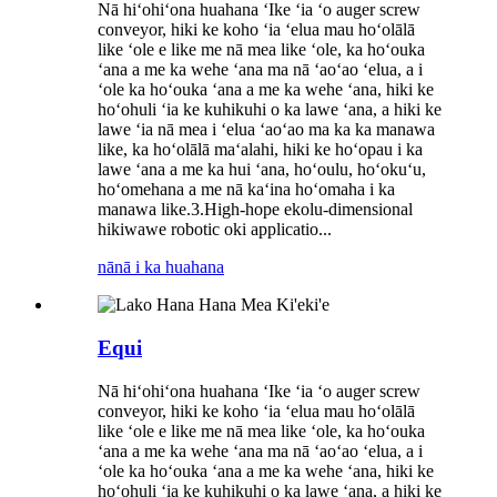
Nā hiʻohiʻona huahana ʻIke ʻia ʻo auger screw
conveyor, hiki ke koho ʻia ʻelua mau hoʻolālā
like ʻole e like me nā mea like ʻole, ka hoʻouka
ʻana a me ka wehe ʻana ma nā ʻaoʻao ʻelua, a i
ʻole ka hoʻouka ʻana a me ka wehe ʻana, hiki ke
hoʻohuli ʻia ke kuhikuhi o ka lawe ʻana, a hiki ke
lawe ʻia nā mea i ʻelua ʻaoʻao ma ka ka manawa
like, ka hoʻolālā maʻalahi, hiki ke hoʻopau i ka
lawe ʻana a me ka hui ʻana, hoʻoulu, hoʻokuʻu,
hoʻomehana a me nā kaʻina hoʻomaha i ka
manawa like.3.High-hope ekolu-dimensional
hikiwawe robotic oki applicatio...
nānā i ka huahana
Equi
Nā hiʻohiʻona huahana ʻIke ʻia ʻo auger screw
conveyor, hiki ke koho ʻia ʻelua mau hoʻolālā
like ʻole e like me nā mea like ʻole, ka hoʻouka
ʻana a me ka wehe ʻana ma nā ʻaoʻao ʻelua, a i
ʻole ka hoʻouka ʻana a me ka wehe ʻana, hiki ke
hoʻohuli ʻia ke kuhikuhi o ka lawe ʻana, a hiki ke