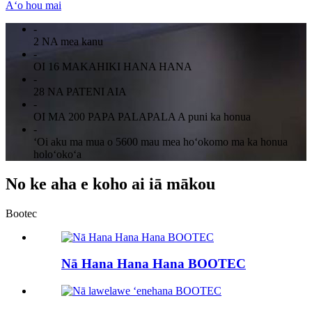
Aʻo hou mai
-
2 NA mea kanu
-
OI 16 MAKAHIKI HANA HANA
-
28 NA PATENI AIA
-
OI MA 200 PAPA PALAPALA A puni ka honua
-
ʻOi aku ma mua o 5600 mau mea hoʻokomo ma ka honua
holoʻokoʻa
No ke aha e koho ai iā mākou
Bootec
Nā Hana Hana Hana BOOTEC