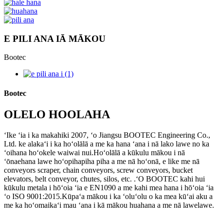
E PILI ANA IĀ MĀKOU
Bootec
Bootec
OLELO HOOLAHA
ʻIke ʻia i ka makahiki 2007, ʻo Jiangsu BOOTEC Engineering Co.,
Ltd. ke alakaʻi i ka hoʻolālā a me ka hana ʻana i nā lako lawe no ka
ʻoihana hoʻokele waiwai nui.Hoʻolālā a kūkulu mākou i nā
ʻōnaehana lawe hoʻopihapiha piha a me nā hoʻonā, e like me nā
conveyors scraper, chain conveyors, screw conveyors, bucket
elevators, belt conveyor, chutes, silos, etc. .ʻO BOOTEC kahi hui
kūkulu metala i hōʻoia ʻia e EN1090 a me kahi mea hana i hōʻoia ʻia
ʻo ISO 9001:2015.Kūpaʻa mākou i ka ʻoluʻolu o ka mea kūʻai aku a
me ka hoʻomaikaʻi mau ʻana i kā mākou huahana a me nā lawelawe.