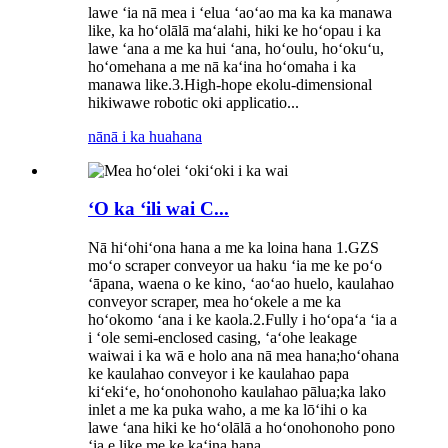
lawe ʻia nā mea i ʻelua ʻaoʻao ma ka ka manawa
like, ka hoʻolālā maʻalahi, hiki ke hoʻopau i ka
lawe ʻana a me ka hui ʻana, hoʻoulu, hoʻokuʻu,
hoʻomehana a me nā kaʻina hoʻomaha i ka
manawa like.3.High-hope ekolu-dimensional
hikiwawe robotic oki applicatio...
nānā i ka huahana
ʻO ka ʻili wai C...
Nā hiʻohiʻona hana a me ka loina hana 1.GZS
moʻo scraper conveyor ua haku ʻia me ke poʻo
ʻāpana, waena o ke kino, ʻaoʻao huelo, kaulahao
conveyor scraper, mea hoʻokele a me ka
hoʻokomo ʻana i ke kaola.2.Fully i hoʻopaʻa ʻia a
i ʻole semi-enclosed casing, ʻaʻohe leakage
waiwai i ka wā e holo ana nā mea hana;hoʻohana
ke kaulahao conveyor i ke kaulahao papa
kiʻekiʻe, hoʻonohonoho kaulahao pālua;ka lako
inlet a me ka puka waho, a me ka lōʻihi o ka
lawe ʻana hiki ke hoʻolālā a hoʻonohonoho pono
ʻia e like me ke kaʻina hana ...